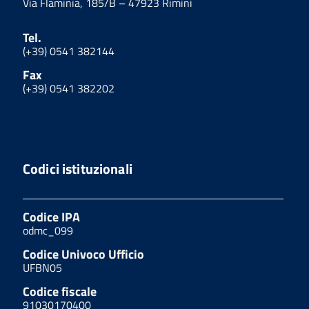
Via Flaminia, 185/B – 47923 Rimini
Tel.
(+39) 0541 382144
Fax
(+39) 0541 382202
Codici istituzionali
Codice IPA
odmc_099
Codice Univoco Ufficio
UFBN05
Codice fiscale
91030170400