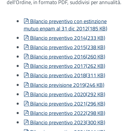
dell'Ordine, in formato PDF, suddivisi per annualità.
pdf
Bilancio preventivo con estinzione
mutuo enpam al 31 dic 2012
(
185 KB
)
pdf
Bilancio preventivo 2014
(
233 KB
)
pdf
Bilancio preventivo 2015
(
238 KB
)
pdf
Bilancio preventivo 2016
(
260 KB
)
pdf
Bilancio preventivo 2017
(
262 KB
)
pdf
Bilancio preventivo 2018
(
311 KB
)
pdf
Bilancio previsione 2019
(
246 KB
)
pdf
Bilancio preventivo 2020
(
292 KB
)
pdf
Bilancio preventivo 2021
(
296 KB
)
pdf
Bilancio preventivo 2022
(
298 KB
)
pdf
Bilancio preventivo 2023
(
300 KB
)