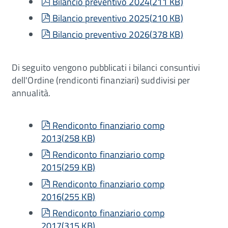
pdf
Bilancio preventivo 2024
(
211 KB
)
pdf
Bilancio preventivo 2025
(
210 KB
)
pdf
Bilancio preventivo 2026
(
378 KB
)
Di seguito vengono pubblicati i bilanci consuntivi
dell'Ordine (rendiconti finanziari) suddivisi per
annualità.
pdf
Rendiconto finanziario comp
2013
(
258 KB
)
pdf
Rendiconto finanziario comp
2015
(
259 KB
)
pdf
Rendiconto finanziario comp
2016
(
255 KB
)
pdf
Rendiconto finanziario comp
2017
(
315 KB
)