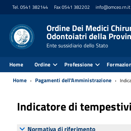
Tel. 0541 382144
Fax 0541 382202
info@omceo.rn.it
Ordine Dei Medici Chirur
Odontoiatri della Provin
Ente sussidiario dello Stato
Home
Ordine
Professione
Formazio
Home
Pagamenti dell'Amministrazione
Indic
Indicatore di tempestiv
Normativa di riferimento