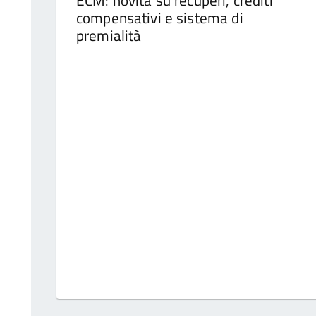
ECM: novità su recuperi, crediti
compensativi e sistema di
premialità