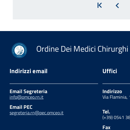
Inizio
Prec
Ordine Dei Medici Chirurghi 
Indirizzi email
Uffici
Email Segreteria
Indirizzo
info@omceo.rn.it
Via Flaminia,
Email PEC
Tel.
segreteria.rn@pec.omceo.it
(+39) 0541 3
Fax