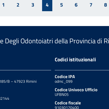
1
2
3
4
5
6
7
8
e Degli Odontoiatri della Provincia di R
Codici istituzionali
Codice IPA
 185/B – 47923 Rimini
odmc_099
Codice Univoco Ufficio
UFBN05
82144
Codice fiscale
91030170400